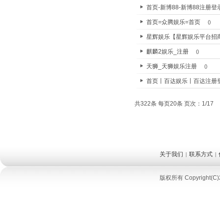
首页-新博88-新博88注册
首页=众腾娱乐=首页
()
星辉娱乐【星辉娱乐平台招商
麒麟2娱乐_注册
()
天狮_天狮娱乐注册
()
首页丨百达娱乐丨百达注册
共322条 每页20条 页次：1/17
关于我们
联系方式
|
|
版权所有 Copyright