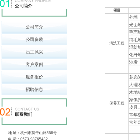
项目
外墙
光面
公司简介
毛面
公司资质
纯毛
清洗工程
混纺
员工风采
化纤
沙发
客户案例
服务报价
花岗
大理
招聘信息
木地
家俱
保养工程
皮具
常年
常年
地 址：杭州市莫干山路868号
电 话：0573-98765432